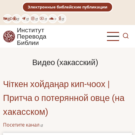
Перейти
Электронные библейские публикации
к
основному
Eng
Deu
содержанию
Институт
Перевода
Библии
Видео (хакасский)
Чіткен хойдаңар кип-чоох |
Притча о потерянной овце (на
хакасском)
Посетите канал