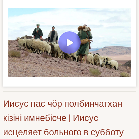
Иисус пас чӧр полбинчатхан
кізіні имнебісче | Иисус
исцеляет больного в субботу