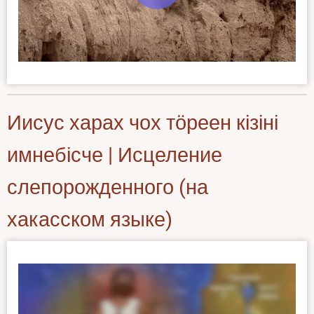
Иисус харах чох тӧреен кізіні
имнебісче | Исцеление
слепорожденного (на
хакасском языке)