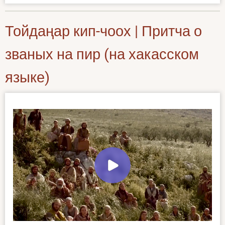
Тойдаңар кип-чоох | Притча о
званых на пир (на хакасском
языке)