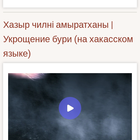
Хазыр чилні амыратханы |
Укрощение бури (на хакасском
языке)