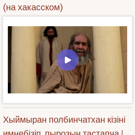
(на хакасском)
Хыймыран полбинчатхан кізіні
имнебізіп, пырозын тастапча |