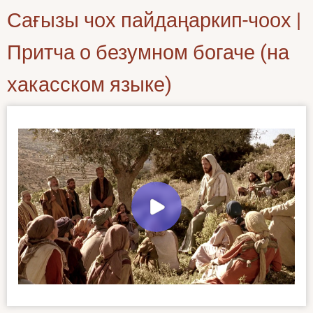
Сағызы чох пайдаңаркип-чоох |
Притча о безумном богаче (на
хакасском языке)