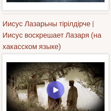
Иисус Лазарьны тірілдірче |
Иисус воскрешает Лазаря (на
хакасском языке)