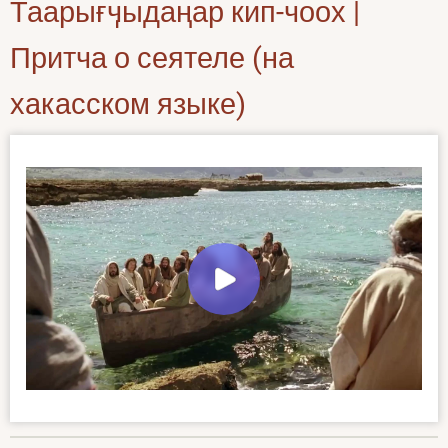
Таарығӌыдаңар кип-чоох |
Притча о сеятеле (на
хакасском языке)