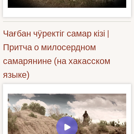
Чағбан чӱректіг самар кізі |
Притча о милосердном
самарянине (на хакасском
языке)