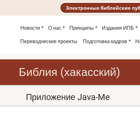
Электронные библейские пу
Основная
Новости
О нас
Принципы
Издания ИПБ
навигация
Второе
Переводческие проекты
Подготовка кадров
Н
меню
Библия (хакасский)
Приложение Java-Me