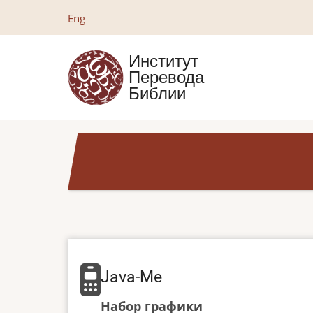
Перейти
Eng
к
основному
Институт
содержанию
Перевода
Библии
Java-Me
Набор графики