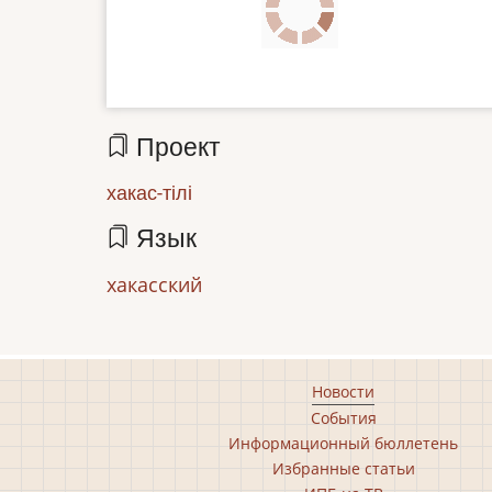
file
Проект
хакас-тілі
Язык
хакасский
Footer
Новости
События
main
Информационный бюллетень
menu
Избранные статьи