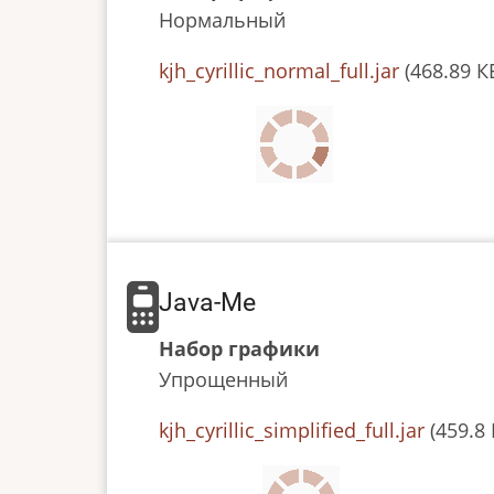
Нормальный
JAR
kjh_cyrillic_normal_full.jar
(468.89 К
or
JAD
file
Java-Me
Набор графики
Упрощенный
JAR
kjh_cyrillic_simplified_full.jar
(459.8 
or
JAD