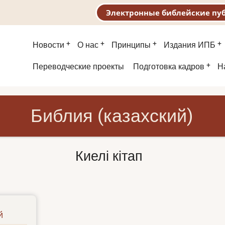
Электронные библейские пу
Основная
Новости
О нас
Принципы
Издания ИПБ
навигация
Второе
Переводческие проекты
Подготовка кадров
Н
меню
Библия (казахский)
Киелі кітап
й