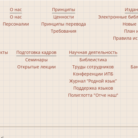
О нас
Принципы
Издан
О нас
Ценности
Электронные библ
Персоналии
Принципы перевода
Новые 
Требования
План 
Правила ис
екты
Подготовка кадров
Научная деятельность
Семинары
Библеистика
Открытые лекции
Труды сотрудников
Бан
Конференции ИПБ
Журнал “Родной язык”
Поддержка языков
Полиглотта "Отче наш"