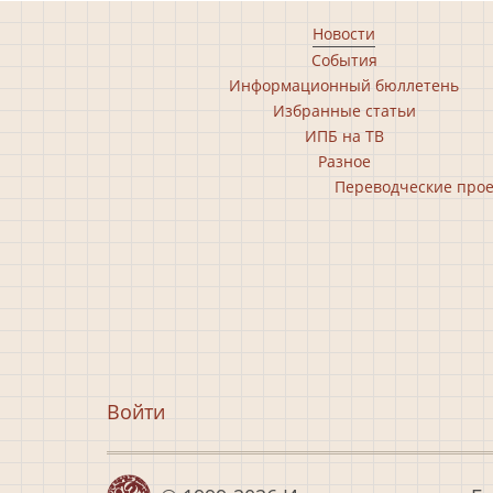
Footer
Новости
События
main
Информационный бюллетень
menu
Избранные статьи
ИПБ на ТВ
Разное
Footer
Переводческие про
second
menu
Меню
Войти
учётной
записи