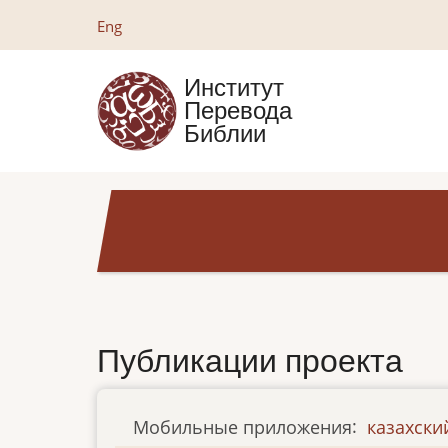
Перейти
Eng
к
основному
Институт
содержанию
Перевода
Библии
Публикации проекта
Мобильные приложения
:
казахски