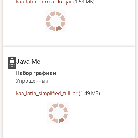
JAR
kaa_latin_normal_full.jar
(1.53 МБ)
or
JAD
file
Java-Me
Набор графики
Упрощенный
JAR
kaa_latin_simplified_full.jar
(1.49 МБ)
or
JAD
file