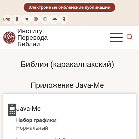
Перейти
Электронные библейские публикации
к
основному
Eng
содержанию
Институт
Перевода
Библии
Библия (каракалпакский)
Приложение Java-Me
Java-Me
Набор графики
Нормальный