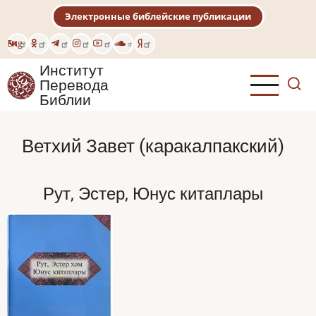
Перейти
Электронные библейские публикации
к
основному
Eng
содержанию
Институт
Перевода
Библии
Ветхий Завет (каракалпакский)
Рут, Эстер, Юнус китаплары