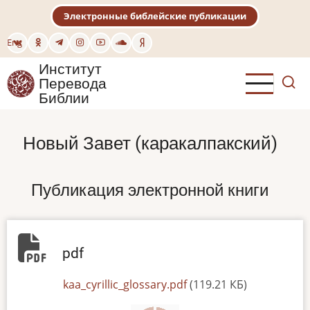
Перейти
Электронные библейские публикации
к
основному
Eng
содержанию
Институт
Перевода
Библии
Новый Завет (каракалпакский)
Публикация электронной книги
pdf
File
kaa_cyrillic_glossary.pdf
(119.21 КБ)