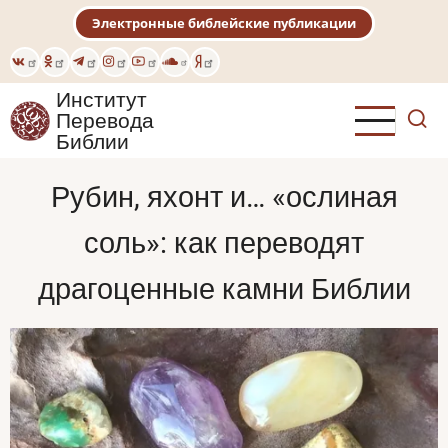
Перейти
Электронные библейские публикации
к
основному
содержанию
Институт
Перевода
Библии
Рубин, яхонт и… «ослиная
соль»: как переводят
драгоценные камни Библии