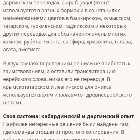
даргинском переводах, а араб.
yaqut
(яхонт)
используется в разных формах и в сочетаниях с
наименованиями цветов в башкирском, кумыкском,
татарском, туркменском, таджикском и некоторых
других переводах для обозначения очень многих
камней: рубина, яхонта, сапфира, хризолита, топаза,
агата, аметиста.
В двух случаях переводчики решили не прибегать к
заимствованиям, а оставили транслитерацию
еврейского слова, никак его не переводя. В
крымскотатарском и лезгинском для оникса
используется
шохам
и
шагьам
(от древнееврейского
шогам).
Своя система: кабардинский и даргинский опыт
Наиболее интересные решения были найдены там,
где команды отошли от простого копирования. В
кабардинском языке, на родине которого