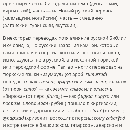
ориентируется на Синодальный текст (дунганский,
киргизский), часть — на Новый русский перевод
(калмыцкий, ногайский), часть — смешанно
(алтайский, тувинский, якутский).
В некоторых переводах, хотя влияние русской Библии
и очевидно, но русские названия камней, которые
сами пришли из персидского или тюркских языков,
используются не в русской, а в исконной тюркской
или персидской форме. Так, во многих переводах на
тюркские языки «изумруд» (от араб.
zumurrud
)
передается как
зүмрет, зумрут
или
зымырыт
; «алмаз»
(от тюрк.
elmas
) — как
эльмаз, алмас
или
олмосни
;
«бирюза» (от перс.
firuzag
) — как
фируза, пируза
или
пөвризе
. Слово
лаал
(рубин) пришло в киргизский,
лезгинский и даргинский из арабского
lu‘lu‘
(жемчуг);
зубаржад
(хризолит) восходит к персидскому
zabarğad
и встречается в башкирском, татарском, аварском и