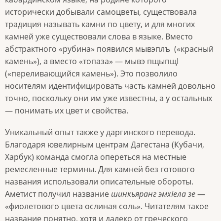
исторически добывали самоцветы, существовала
традиция называть камни по цвету, и для многих
камней уже существовали слова в языке. Вместо
абстрактного «рубина» появился мывэплъ («красный
камень»), а вместо «топаза» — мывэ пщыпщI
(«переливающийся камень»). Это позволило
носителям идентифицировать часть камней довольно
точно, поскольку они им уже известны, а у остальных
— понимать их цвет и свойства.
Уникальный опыт также у даргинского перевода.
Благодаря ювелирным центрам Дагестана (Кубачи,
Харбук) команда смогла опереться на местные
ремесленные термины. Для камней без готового
названия использовали описательные обороты.
Аметист получил название
шинкьяранг эмхIела зе
—
«фиолетового цвета ослиная соль». Читателям такое
название понятно, хотя и далеко от греческого