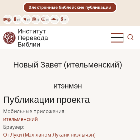
Перейти
Электронные библейские публикации
к
основному
Eng
содержанию
Институт
Перевода
Библии
Новый Завет (ительменский)
итэнмэн
Публикации проекта
Мобильные приложения
:
ительменский
Браузер
:
От Луки (Мэл ланом Луканк нкэлычэн)