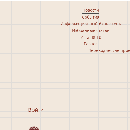
Footer
Новости
События
main
Информационный бюллетень
menu
Избранные статьи
ИПБ на ТВ
Разное
Footer
Переводческие про
second
menu
Меню
Войти
учётной
записи