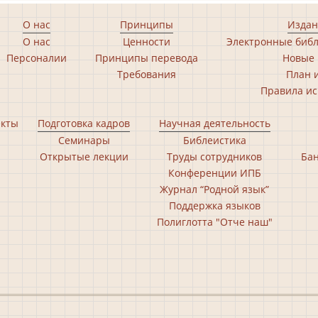
О нас
Принципы
Издан
О нас
Ценности
Электронные библ
Персоналии
Принципы перевода
Новые 
Требования
План 
Правила ис
екты
Подготовка кадров
Научная деятельность
Семинары
Библеистика
Открытые лекции
Труды сотрудников
Бан
Конференции ИПБ
Журнал “Родной язык”
Поддержка языков
Полиглотта "Отче наш"