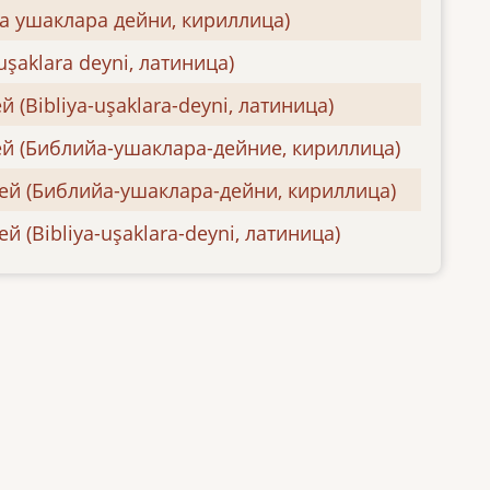
а ушаклара дейни, кириллица)
uşaklara deynі, латиница)
 (Bibliya-uşaklara-deyni, латиница)
ей (Библийа-ушаклара-дейниe, кириллица)
ей (Библийа-ушаклара-дейни, кириллица)
й (Bibliya-uşaklara-deyni, латиница)