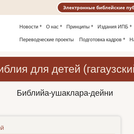
Электронные библейские пу
Основная
Новости
О нас
Принципы
Издания ИПБ
навигация
Второе
Переводческие проекты
Подготовка кадров
Н
меню
иблия для детей (гагаузски
Библийа-ушаклара-дейни
ий