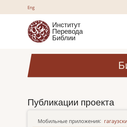
Перейти
Eng
к
основному
Институт
содержанию
Перевода
Библии
Б
Публикации проекта
Мобильные приложения
:
гагаузск