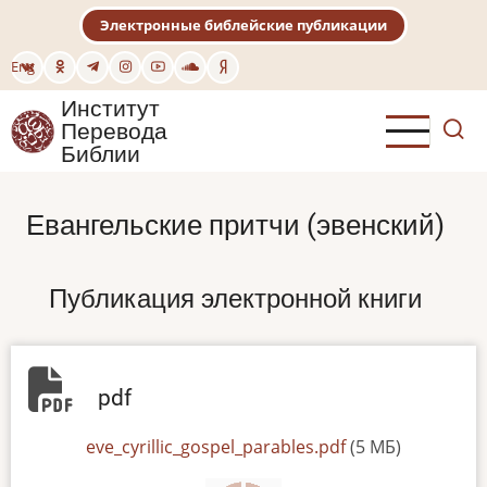
Перейти
Электронные библейские публикации
к
основному
Eng
содержанию
Институт
Перевода
Библии
Евангельские притчи (эвенский)
Публикация электронной книги
pdf
File
eve_cyrillic_gospel_parables.pdf
(5 МБ)