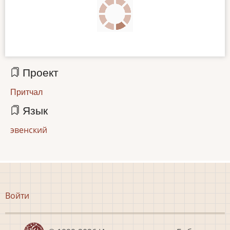
Проект
Притчал
Язык
эвенский
Меню
Войти
учётной
записи