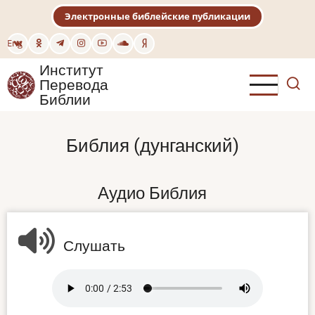
Перейти
Электронные библейские публикации
к
основному
Eng
содержанию
Институт
Перевода
Библии
Библия (дунганский)
Аудио Библия
Слушать
Audio
file