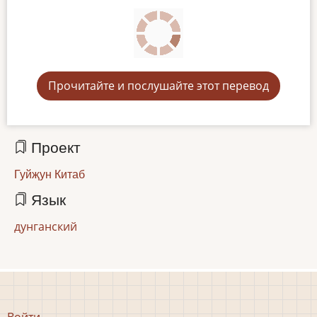
Прочитайте и послушайте этот перевод
Проект
Гуйҗун Китаб
Язык
дунганский
Меню
Войти