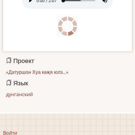
file
Проект
«Датуршон Хуа кәҗя юлэ…»
Язык
дунганский
Меню
Войти