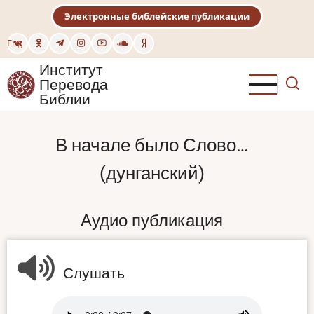
Перейти
Электронные библейские публикации
к
основному
Eng
содержанию
Институт
Перевода
Библии
В начале было Слово…
(дунганский)
Аудио публикация
Слушать
Audio