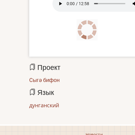
file
Проект
Cыгә бифон
Язык
дунганский
Новости