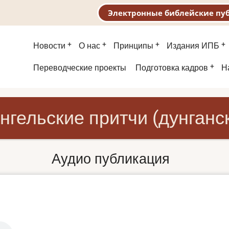
Электронные библейские пу
Основная
Новости
О нас
Принципы
Издания ИПБ
навигация
Второе
Переводческие проекты
Подготовка кадров
Н
меню
нгельские притчи (дунганс
Аудио публикация