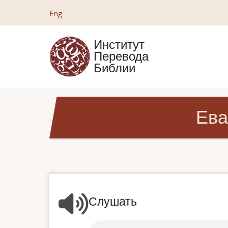
Перейти
Eng
к
основному
Институт
содержанию
Перевода
Библии
Ева
Слушать
Audio