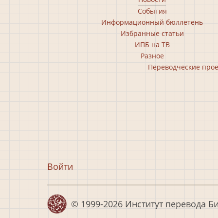
Footer
События
main
Информационный бюллетень
menu
Избранные статьи
ИПБ на ТВ
Разное
Footer
Переводческие про
second
menu
Меню
Войти
учётной
записи
© 1999-2026
Институт перевода Б
пользователя