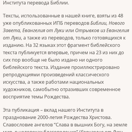
Института перевода Библии.
Тексты, использованные в нашей книге, взяты из 48
уже опубликованных ИПБ переводов
Библии, Нового
Завета, Евангелия от Луки
или
Отрывков из Евангелия
от Луки
, а также из переводов, только готовящихся к
изданию. На 32 языках этот фрагмент библейского
текста публикуется впервые, причем на 23 из них до
сих пор вообще не было издано ни одного
библейского текста. Издание проиллюстрировано
репродукциями произведений классического
искусства, а также работами национальных
художников, самобытно отразивших современное
восприятие темы Рождества.
Эта публикация – вклад нашего Института в
празднование 2000-летия Рождества Христова.
Славословие ангелов “Слава в вышних Богу, на земле
мир, в человеках благоволение” (
Евангелие от Луки