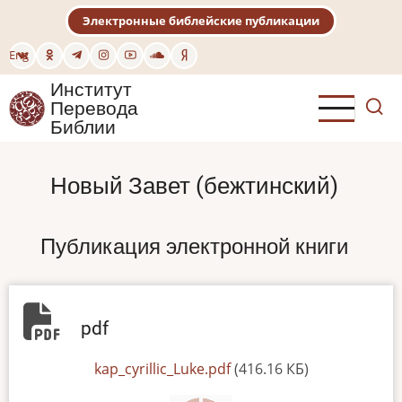
Перейти
Электронные библейские публикации
к
основному
Eng
содержанию
Институт
Перевода
Библии
Новый Завет (бежтинский)
Публикация электронной книги
pdf
File
kap_cyrillic_Luke.pdf
(416.16 КБ)