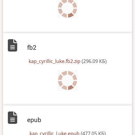
fb2
File
kap_cyrillic_luke.fb2.zip
(296.09 КБ)
epub
File
kap_cyrillic_Luke.epub
(477.05 КБ)