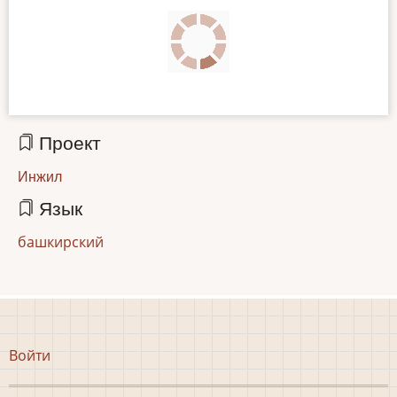
Проект
Инжил
Язык
башкирский
Меню
Войти
учётной
записи