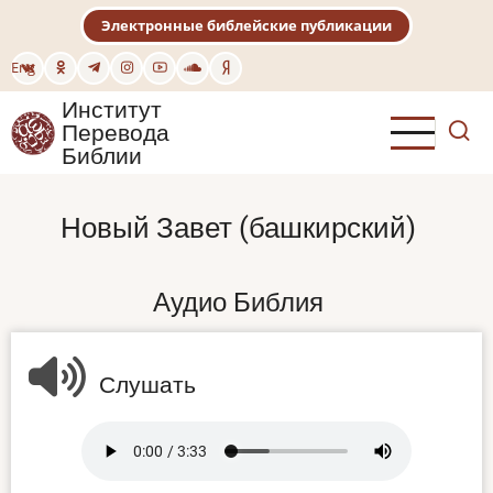
Перейти
Электронные библейские публикации
к
основному
Eng
содержанию
Институт
Перевода
Библии
Новый Завет (башкирский)
Аудио Библия
Слушать
Audio
file