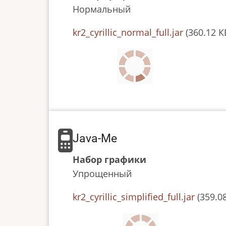
Нормальный
JAR
kr2_cyrillic_normal_full.jar
(360.12 К
or
JAD
file
Java-Me
Набор графики
Упрощенный
JAR
kr2_cyrillic_simplified_full.jar
(359.0
or
JAD