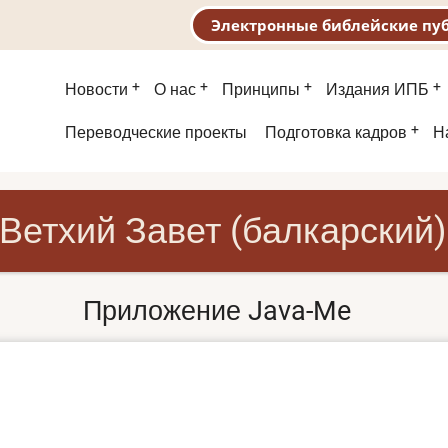
Электронные библейские пу
Основная
Новости
О нас
Принципы
Издания ИПБ
навигация
Второе
Переводческие проекты
Подготовка кадров
Н
меню
Ветхий Завет (балкарский)
Приложение Java-Me