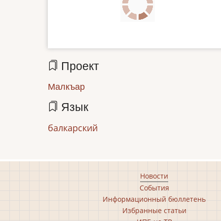
file
Проект
Малкъар
Язык
балкарский
Footer
Новости
События
main
Информационный бюллетень
menu
Избранные статьи