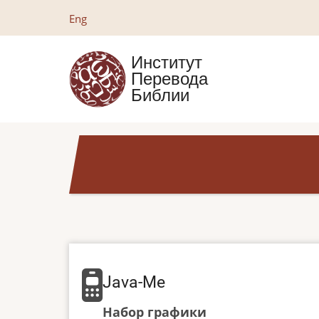
Перейти
Eng
к
основному
Институт
содержанию
Перевода
Библии
Java-Me
Набор графики