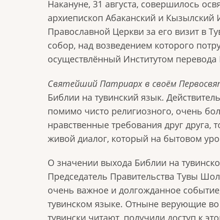
Накануне, 31 августа, совершилось ос
архиепископ Абаканский и Кызылский 
Православной Церкви за его визит в Ту
собор, над возведением которого потр
осуществлённый Институтом перевода 
Святейший Патриарх в своём Первосвя
Библии на тувинский язык. Действитель
помимо чисто религиозного, очень бол
нравственные требования друг друга, т
живой диалог, который на бытовом уро
О значении выхода Библии на тувинско
Председатель Правительства Тувы Шолб
очень важное и долгожданное событие,
тувинском языке. Отныне верующие во Х
тувински читают, получили доступ к э