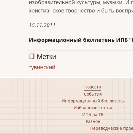
изобразительной культуры, музыки. И 
христианское творчество и быть воспр
15.11.2011
Информационный бюллетень ИПБ "Но
Метки
тувинский
Footer
Новости
События
main
Информационный бюллетень
menu
Избранные статьи
ИПБ на ТВ
Разное
Footer
Переводческие про