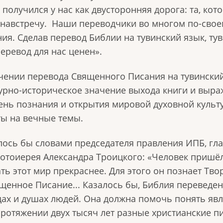
получился у нас как двусторонняя дорога: та, котор
навстречу. Наши переводчики во многом по-своем
ия. Сделав перевод Библии на тувинский язык, тув
еревод для нас ценен».
ении перевода Священного Писания на тувинский
урно-историческое значение выхода книги и выра
ень познания и открытия мировой духовной культу
ты на вечные темы.
елось бы словами председателя правления ИПБ, г
тоиерея Александра Троицкого: «Человек пришёл 
ь этот мир прекраснее. Для этого он познает Тво
ященное Писание... Казалось бы, Библия переведен
цах и душах людей. Она должна помочь понять яв
протяжении двух тысяч лет разные христианские п