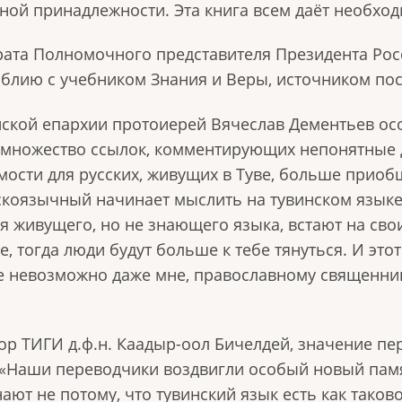
зной принадлежности. Эта книга всем даёт необхо
ата Полномочного представителя Президента Рос
иблию с учебником Знания и Веры, источником по
нской епархии протоиерей Вячеслав Дементьев ос
 множество ссылок, комментирующих непонятные 
мости для русских, живущих в Туве, больше приобщ
сскоязычный начинает мыслить на тувинском языке
я живущего, но не знающего языка, встают на сво
, тогда люди будут больше к тебе тянуться. И это
е невозможно даже мне, православному священник
ор ТИГИ д.ф.н. Каадыр-оол Бичелдей, значение пе
: «Наши переводчики воздвигли особый новый пам
ают не потому, что тувинский язык есть как таково