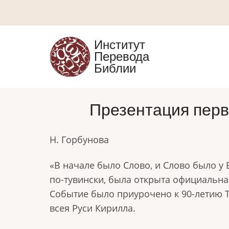
Перейти
к
основному
Институт
содержанию
Перевода
Библии
Презентация перв
Н. Горбунова
«В начале было Слово, и Слово было у Б
по-тувински, была открыта официальная
Событие было приурочено к 90-летию Т
всея Руси Кирилла.