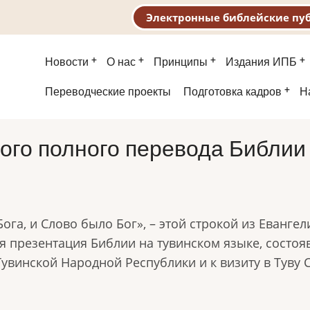
Электронные библейские пу
Основная
Новости
О нас
Принципы
Издания ИПБ
навигация
Второе
Переводческие проекты
Подготовка кадров
Н
меню
ого полного перевода Библии 
ога, и Слово было Бог», – этой строкой из Евангел
 презентация Библии на тувинском языке, состояв
увинской Народной Республики и к визиту в Туву