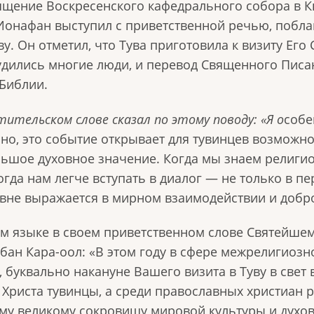
вящение Воскресенского кафедрального собора в 
Ионафан выступил с приветственной речью, побла
ву. Он отметил, что Тува приготовила к визиту Ег
удились многие люди, и перевод Священного Писан
Библии.
тительском слове
сказал по этому поводу:
«Я
о
собе
но, это событие открывает для тувинцев возможно
ьшое духовное значение. Когда мы знаем религио
огда нам легче вступать в диалог — не только в п
вне выражается в мирном взаимодействии и добр
м языке в своем приветственном слове Святейшем
ан Кара-оол: «В этом году в сфере межрелигиозн
 буквально накануне Вашего визита в Туву в све
риста тувинцы, а среди православных христиан рес
тому великому сокровищу мировой культуры и духо