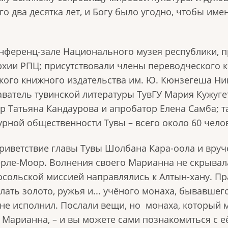
 два десятка лет, и Богу было угодно, чтобы име
онференц-зале Национального музея республики, п
хии РПЦ; присутствовали члены переводческого к
кого книжного издательства им. Ю. Кюнзегеша Ни
ватель тувинской литературы ТувГУ Мария Кужугет
 Татьяна Кандаурова и апробатор Елена Самба; т
урной общественности Тувы – всего около 60 чело
риветствие главы Тувы Шолбана Кара-оола и вруч
ерле-Моор. Волнения своего Марианна не скрыва
с посольской миссией направлялись к Алтын-хану. 
лать золото, ружья и... учёного монаха, бывавше
 не исполнил. Послали вещи, но монаха, который 
а Марианна, – и вы можете сами познакомиться с е