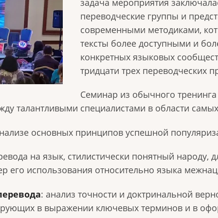
задача мероприятия заключала
переводческие группы и предс
современными методиками, кот
тексты более доступными и бол
конкретных языковых сообщест
тридцати трех переводческих п
Семинар из обычного тренинга
жду талантливыми специалистами в области самых
нализе основных принципов успешной популяриз
евода на язык, стилистически понятный народу, д
ер его использования относительно языка межна
перевода
: анализ точности и доктринальной вер
верующих в выражении ключевых терминов и в офо