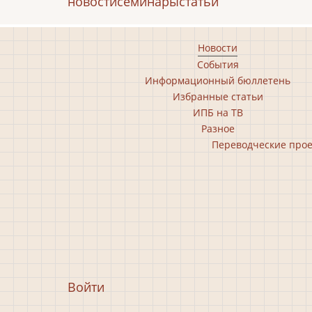
новости
семинары
статьи
Footer
Новости
События
main
Информационный бюллетень
menu
Избранные статьи
ИПБ на ТВ
Разное
Footer
Переводческие про
second
menu
Меню
Войти
учётной