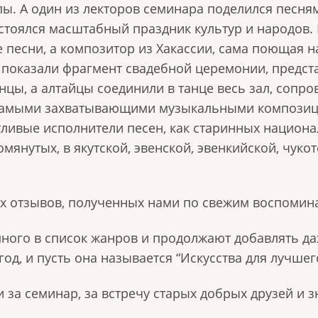
пы. А один из лекторов семинара поделился песн
стоялся масштабный праздник культур и народов.
е песни, а композитор из Хакассии, сама поющая н
 показали фрагмент свадебной церемонии, предст
ы, а алтайцы соединили в танце весь зал, сопров
амыми захватывающими музыкальными композици
нтливые исполнители песен, как старинных национ
янутых, в якутской, эвенской, эвенкийской, чукот
х отзывов, полученных нами по свежим воспомин
ного в список жанров и продолжают добавлять да
д, и пусть она называется “Искусства для лучшего
 за семинар, за встречу старых добрых друзей и з