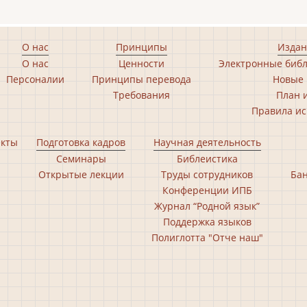
О нас
Принципы
Издан
О нас
Ценности
Электронные библ
Персоналии
Принципы перевода
Новые 
Требования
План 
Правила ис
екты
Подготовка кадров
Научная деятельность
Семинары
Библеистика
Открытые лекции
Труды сотрудников
Бан
Конференции ИПБ
Журнал “Родной язык”
Поддержка языков
Полиглотта "Отче наш"