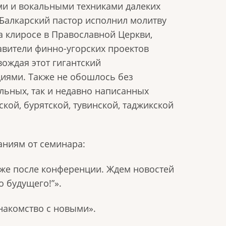
ями и вокальными техниками далеких
 Балкарский пастор исполнил молитву
а клиросе в Православной Церкви,
авители финно-угорских проектов
ождая этот гигантский
ями. Также не обошлось без
альных, так и недавно написанных
ской, бурятской, тувинской, таджикской
аниям от семинара:
же после конференции. Ждем новостей
 будущего!”».
накомство с новыми».