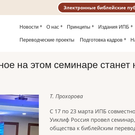
Электронные библейские пу
Основная
Новости
О нас
Принципы
Издания ИПБ
навигация
Второе
Переводческие проекты
Подготовка кадров
Н
меню
ное на этом семинаре станет
Т. Прохорова
С 17 по 23 марта ИПБ совместн
Уиклиф Россия провел семина
общества к библейским перевод