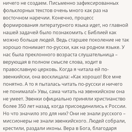
ничего не создаем. Письменно зафиксированных
фольклорных текстов очень много как раз на
восточном наречии. Конечно, процесс
формирования литературного языка идет, но главной
нашей задачей было познакомить с Библией как
можно больше людей. Ведь старшее поколение не так
хорошо понимает по-русски, как на родном языке. У
нас была преклонного возраста слушательница –
верующая в полном смысле слова, ходит в
православную церковь. Когда я читала ей по-
эвенкийски, она восклицала: «Как хорошо! Все мне
понятно. А то я пыталась читать по-русски и ничего
не понимала!» Увы, сама читать на эвенкийском она
не умеет. Эвенки официально приняли христианство
более 350 лет назад, когда присоединились к России.
Но что значило это для них? Они не знали русского –
миссионеры не знали эвенкийского. Людей собрали,
крестили, раздали иконы. Вера в Бога, благодаря