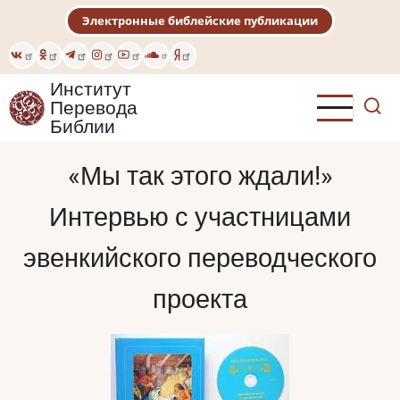
Перейти
Электронные библейские публикации
к
основному
содержанию
Институт
Перевода
Библии
«Мы так этого ждали!»
Интервью с участницами
эвенкийского переводческого
проекта