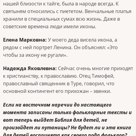
нашей близости к тайге, была в народе всегда. К
святыням относились с пиететом. Венчальные платья
хранили в специальных сумах всю жизнь. Даже в
советские времена люди имели иконы.
Елена Марковна:
У моего деда висела икона, а
рядом с ней портрет Ленина. Он объяснял: «Это
чтобы за икону не ругали».
Надежда Яковлевна:
Сейчас очень многие приходят
к христианству, к православию. Отец Тимофей,
православный священник в Туре, говорил, что
основной контингент его прихожан – эвенки.
Если на восточном наречии до настоящего
момента записаны только фольклорные тексты и
вот теперь выйдет Библия для детей, не
произойдет ли путаницы? Не будет ли и эта книга
для детей воспринята как своего рода фольклор?