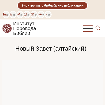
Перейти
Электронные библейские публикации
к
основному
Eng
содержанию
Институт
Перевода
Библии
Новый Завет (алтайский)