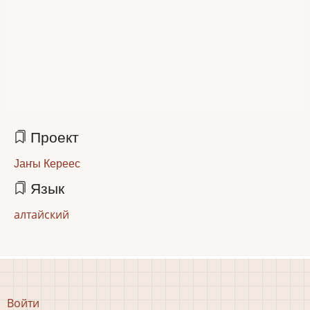
Проект
Јаҥы Кереес
Язык
алтайский
Меню
Войти