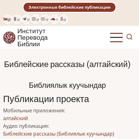
Перейти
Электронные библейские публикации
к
основному
Eng
содержанию
Институт
Перевода
Библии
Библейские рассказы (алтайский)
Библиялык куучындар
Публикации проекта
Мобильные приложения
:
алтайский
Аудио публикация
:
Библейские рассказы (Библиялык куучындар)