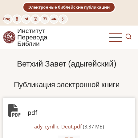
Перейти
Электронные библейские публикации
к
основному
Eng
содержанию
Институт
Перевода
Библии
Ветхий Завет (адыгейский)
Публикация электронной книги
pdf
File
ady_cyrillic_Deut.pdf
(3.37 МБ)