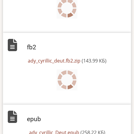
fb2
File
ady_cyrillic_deut.fb2.zip
(143.99 КБ)
epub
File
ady_cyrillic_Deut.epub
(258.22 КБ)