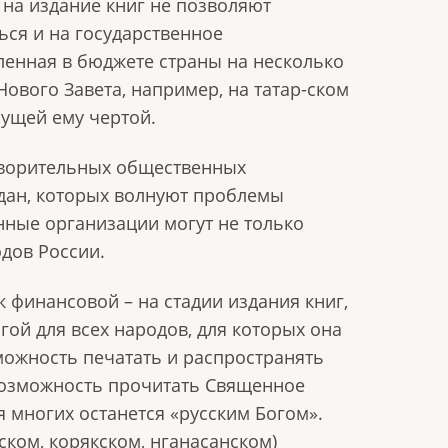
 на издание книг не позволяют
ься и на государственное
ленная в бюджете страны на несколько
Нового Завета, например, на татар-ском
сущей ему чертой.
творительных общественных
ждан, которых волнуют проблемы
енные организации могут не только
дов России.
 финансовой – на стадии издания книг,
гой для всех народов, для которых она
зможность печатать и распространять
й возможность прочитать Священное
я многих останется «русским Богом».
нском, корякском, нганасанском)