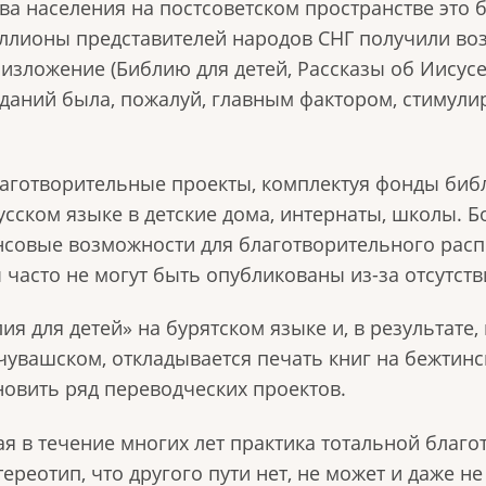
 населения на постсоветском пространстве это б
миллионы представителей народов СНГ получили в
изложение (Библию для детей, Рассказы об Иисусе Х
зданий была, пожалуй, главным фактором, стиму
лаготворительные проекты, комплектуя фонды биб
русском языке в детские дома, интернаты, школы.
ансовые возможности для благотворительного рас
 часто не могут быть опубликованы из-за отсутств
ия для детей» на бурятском языке и, в результате
 чувашском, откладывается печать книг на бежтин
овить ряд переводческих проектов.
ая в течение многих лет практика тотальной благо
ереотип, что другого пути нет, не может и даже н