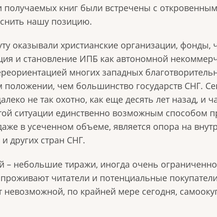
ти получаемых книг были встречены с откровенн
снить нашу позицию.
у оказывали христианские организации, фонды, ч
ация и становление ИПБ как автономной некоммер
ереориентацией многих западных благотворитель
м положении, чем большинство государств СНГ. С
леко не так охотно, как еще десять лет назад, и 
этой ситуации единственно возможным способом п
 даже в усеченном объеме, является опора на вну
и других стран СНГ.
 – небольшие тиражи, иногда очень ограниченное
е проживают читатели и потенциальные покупатели
т невозможной, по крайней мере сегодня, самооку