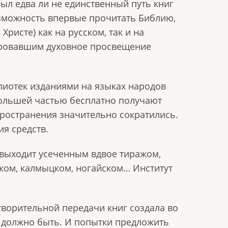
ыл едва ли не единственный путь книг
озможность впервые прочитать Библию,
ристе) как на русском, так и на
лировавшим духовное просвещение
лиотек изданиями на языках народов
 Большей частью бесплатно получают
пространения значительно сократились.
ия средств.
, выходит усеченным вдвое тиражом,
ском, калмыцком, ногайском… Институт
творительной передачи книг создала во
е должно быть. И попытки предложить