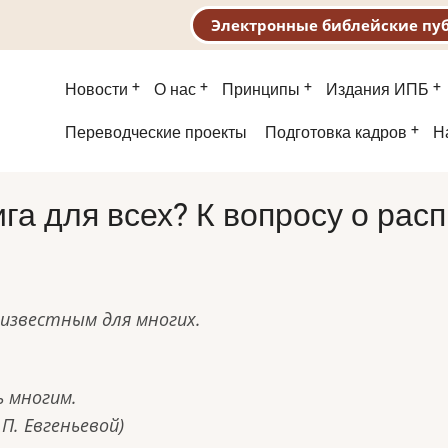
Электронные библейские пу
Основная
Новости
О нас
Принципы
Издания ИПБ
навигация
Второе
Переводческие проекты
Подготовка кадров
Н
меню
ига для всех? К вопросу о рас
известным для многих.
 многим.
.П. Евгеньевой)