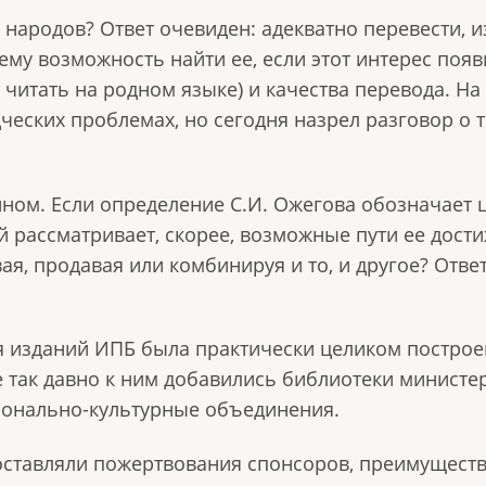
 народов? Ответ очевиден: адекватно перевести, и
му возможность найти ее, если этот интерес появ
т читать на родном языке) и качества перевода. Н
ческих проблемах, но сегодня назрел разговор о т
ном. Если определение С.И. Ожегова обозначает 
й рассматривает, скорее, возможные пути ее дост
ая, продавая или комбинируя и то, и другое? Ответ
 изданий ИПБ была практически целиком построен
е так давно к ним добавились библиотеки министе
ионально-культурные объединения.
оставляли пожертвования спонсоров, преимуществ