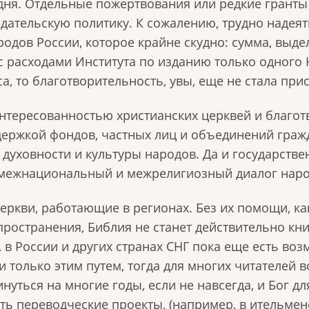
дня. Отдельные пожертвования или редкие гранты
ательскую политику. К сожалению, трудно надеят
одов России, которое крайне скудно: сумма, выде
 с расходами Института по изданию только одного 
са, то благотворительность, увы, еще не стала при
нтересованностью христианских церквей и благо
ддержкой фондов, частных лиц и объединений гра
 духовности и культуры народов. Да и государств
в межнациональный и межрелигиозный диалог наро
ркви, работающие в регионах. Без их помощи, как
пространения, Библия не станет действительно кни
 в России и других странах СНГ пока еще есть во
ти только этим путем, тогда для многих читателе
уться на многие годы, если не навсегда, и Бог дл
есть переводческие проекты, (например, в ительме