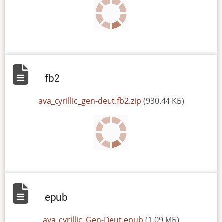
fb2
File
ava_cyrillic_gen-deut.fb2.zip
(930.44 КБ)
epub
File
ava_cyrillic_Gen-Deut.epub
(1.09 МБ)