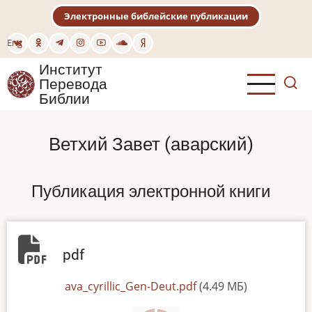
Перейти
Электронные библейские публикации
к
основному
Eng
содержанию
Институт
Перевода
Библии
Ветхий Завет (аварский)
Публикация электронной книги
pdf
File
ava_cyrillic_Gen-Deut.pdf
(4.49 МБ)