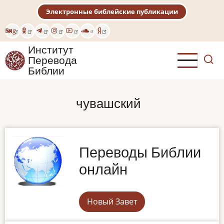
Перейти
Электронные библейские публикации
к
основному
Eng
содержанию
Институт
Перевода
Библии
чувашский
Переводы Библии
онлайн
Новый Завет