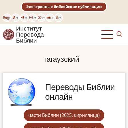
Перейти
Электронные библейские публикации
к
основному
Eng
содержанию
Институт
Перевода
Библии
гагаузский
Переводы Библии
онлайн
части Библии (2025, кириллица)