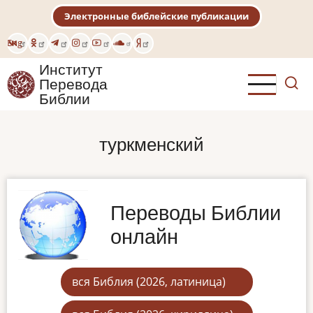
Перейти
Электронные библейские публикации
к
основному
Eng
содержанию
Институт
Перевода
Библии
туркменский
Переводы Библии
онлайн
вся Библия (2026, латиница)