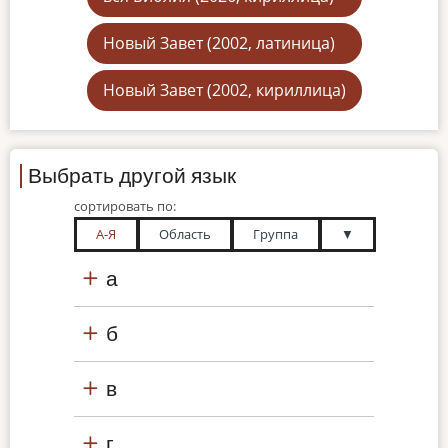
Новый Завет (2002, латиница)
Новый Завет (2002, кириллица)
Выбрать другой язык
сортировать по:
А-Я
Область
Группа
▼
а
б
в
г