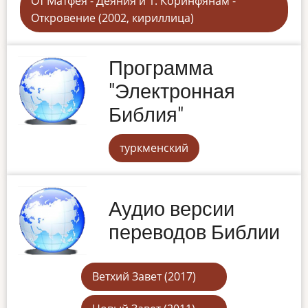
От Матфея - Деяния и 1. Коринфянам -
Откровение (2002, кириллица)
Программа
"Электронная
Библия"
туркменский
Аудио версии
переводов Библии
Ветхий Завет (2017)