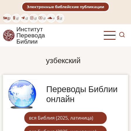
Перейти
Электронные библейские публикации
к
основному
Eng
содержанию
Институт
Перевода
Библии
узбекский
Переводы Библии
онлайн
вся Библия (2025, латиница)