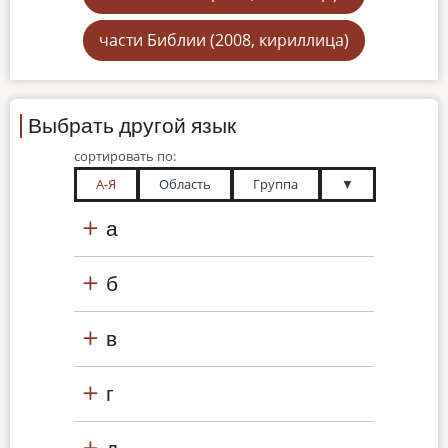
части Библии (2008, кириллица)
Выбрать другой язык
сортировать по:
А-Я
Область
Группа
▼
а
б
в
г