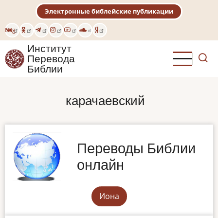
Перейти
Электронные библейские публикации
к
основному
Eng
содержанию
Институт
Перевода
Библии
карачаевский
Переводы Библии
онлайн
Иона