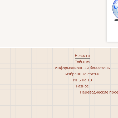
Footer
Новости
События
main
Информационный бюллетень
menu
Избранные статьи
ИПБ на ТВ
Разное
Footer
Переводческие про
second
menu