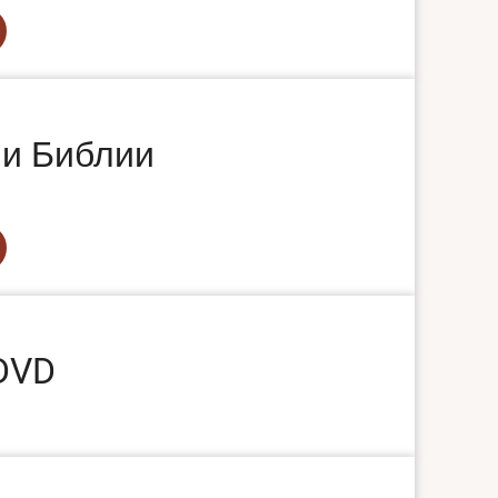
ми Библии
DVD