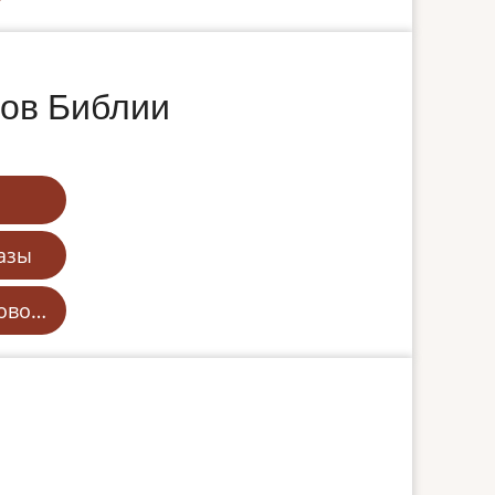
дов Библии
азы
лово…