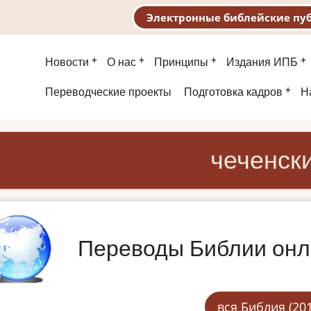
Электронные библейские пу
Основная
Новости
О нас
Принципы
Издания ИПБ
навигация
Второе
Переводческие проекты
Подготовка кадров
Н
меню
чеченск
Переводы Библии он
вся Библия (201