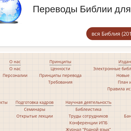
Переводы Библии для
вся Библия (201
О нас
Принципы
Издан
О нас
Ценности
Электронные библ
Персоналии
Принципы перевода
Новые 
Требования
План 
Правила ис
екты
Подготовка кадров
Научная деятельность
Семинары
Библеистика
Открытые лекции
Труды сотрудников
Бан
Конференции ИПБ
Журнал “Родной язык”