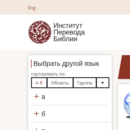
Перейти
Eng
к
основному
Институт
содержанию
Перевода
Библии
Выбрать другой язык
сортировать по:
А-Я
Область
Группа
▼
а
б