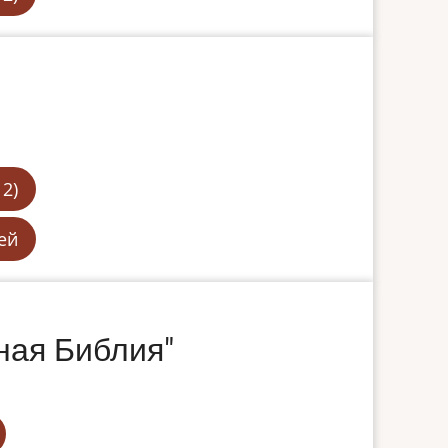
2)
ей
ная Библия"