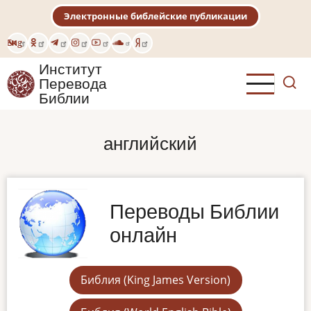
Перейти
Электронные библейские публикации
к
основному
Eng
содержанию
Институт
Перевода
Библии
английский
Переводы Библии
онлайн
Библия (King James Version)