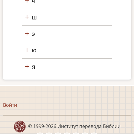
ч
ш
э
ю
я
Меню
Войти
учётной
записи
пользователя
© 1999-2026
Институт перевода Библии