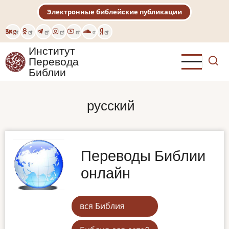
Перейти
Электронные библейские публикации
к
основному
Eng
содержанию
Институт
Перевода
Библии
русский
Переводы Библии
онлайн
вся Библия