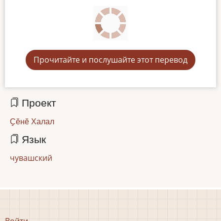
Прочитайте и послушайте этот перевод
Проект
Ҫӗнӗ Халал
Язык
чувашский
Меню
Войти