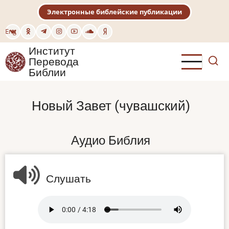
Перейти
Электронные библейские публикации
к
основному
Eng
содержанию
Институт
Перевода
Библии
Новый Завет (чувашский)
Аудио Библия
Слушать
Audio
file