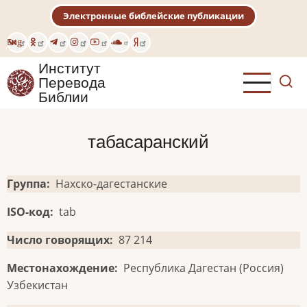
Перейти
Электронные библейские публикации
к
основному
Eng
содержанию
Институт
Перевода
Библии
табасаранский
Группа
Нахско-дагестанские
ISO-код
tab
Число говорящих
87 214
Местонахождение
Республика Дагестан (Россия)
Узбекистан