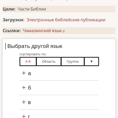
Цели
Части Библии
Загрузки
Электронные библейские публикации
Ссылки
Чамалинский язык
Выбрать другой язык
сортировать по:
А-Я
Область
Группа
▼
а
б
в
г