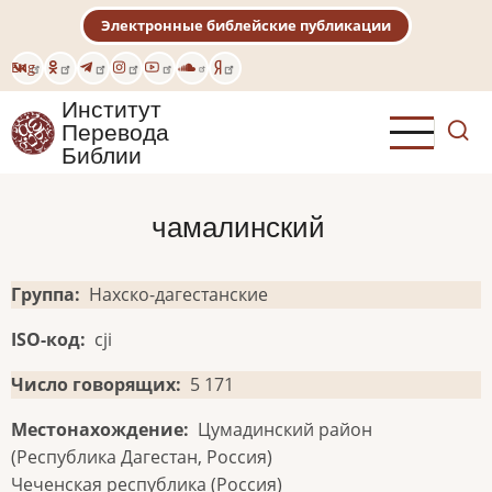
Перейти
Электронные библейские публикации
к
основному
Eng
содержанию
Институт
Перевода
Библии
чамалинский
Группа
Нахско-дагестанские
ISO-код
cji
Число говорящих
5 171
Местонахождение
Цумадинский район
(Республика Дагестан, Россия)
Чеченская республика (Россия)