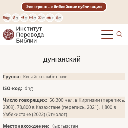
Перейти
Электронные библейские публикации
к
основному
Eng
содержанию
Институт
Перевода
Библии
дунганский
Группа
Китайско-тибетские
ISO-код
dng
Число говорящих
56,300 чел. в Киргизии (перепись,
2009), 78,800 в Казахстане (перепись, 2021), 1,800 в
Узбекистане (2022) (Этнолог)
Местонахождение
Кыргызстан