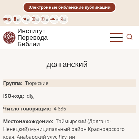
Перейти
Электронные библейские публикации
к
основному
Eng
содержанию
Институт
Перевода
Библии
долганский
Группа
Тюркские
ISO-код
dlg
Число говорящих
4 836
Местонахождение
Таймырский (Долгано-
Ненецкий) муниципальный район Красноярского
края, Анабарский улус Якутии