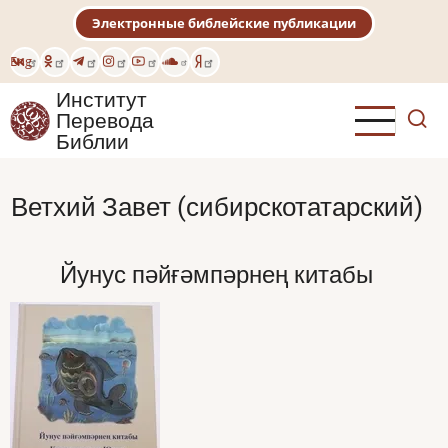
Перейти
Электронные библейские публикации
к
основному
Eng
содержанию
Институт
Перевода
Библии
Ветхий Завет (сибирскотатарский)
Йунус пәйғәмпәрнең китабы