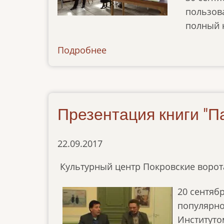
пользова
полный 
Подробнее
о
news-
041218
Презентация книги "П
22.09.2017
Культурный центр Покровские ворот
20 сентяб
популярно
Институто