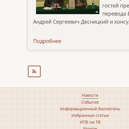
гостей пр
перевода 
Андрей Сергеевич Десницкий и консул
Подробнее
о
ibt-
tv-
220917
Footer
Новости
События
main
Информационный бюллетень
menu
Избранные статьи
ИПБ на ТВ
Разное