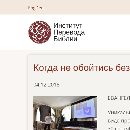
Перейти
Eng
Deu
к
основному
Институт
содержанию
Перевода
Библии
Когда не обойтись бе
04.12.2018
ЕВАНГЕ
Уникальн
виде пр
30 сентя