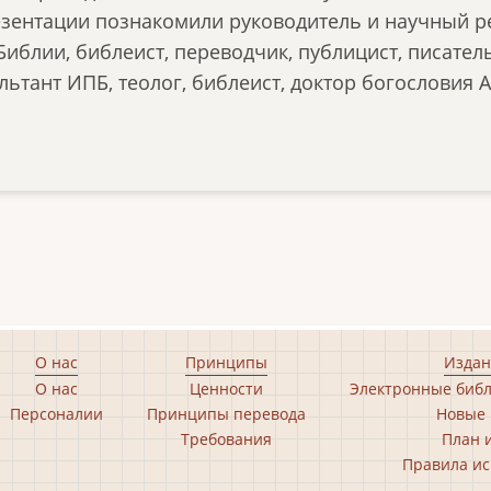
езентации познакомили руководитель и научный ре
Библии, библеист, переводчик, публицист, писател
ьтант ИПБ, теолог, библеист, доктор богословия 
О нас
Принципы
Издан
О нас
Ценности
Электронные библ
Персоналии
Принципы перевода
Новые 
Требования
План 
Правила ис