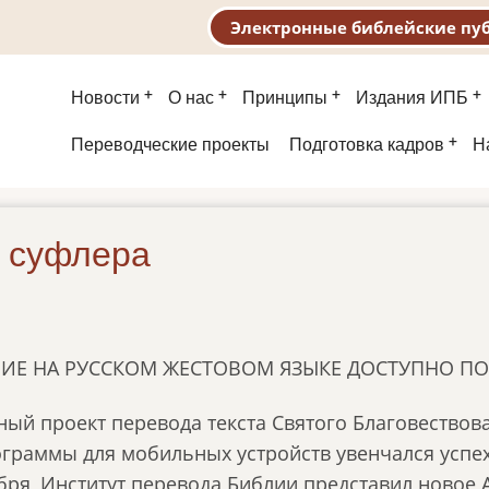
Электронные библейские пу
Основная
Новости
О нас
Принципы
Издания ИПБ
навигация
Второе
Переводческие проекты
Подготовка кадров
Н
меню
з суфлера
ЛИЕ НА РУССКОМ ЖЕСТОВОМ ЯЗЫКЕ ДОСТУПНО 
ый проект перевода текста Святого Благовествов
ограммы для мобильных устройств увенчался успе
бря, Институт перевода Библии представил новое 