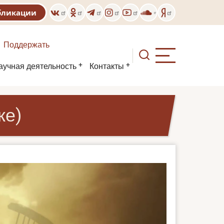
бликации
Поддержать
аучная деятельность
Контакты
ке)