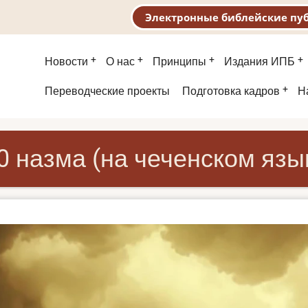
Электронные библейские пу
Основная
Новости
О нас
Принципы
Издания ИПБ
навигация
Второе
Переводческие проекты
Подготовка кадров
Н
меню
0 назма (на чеченском язы