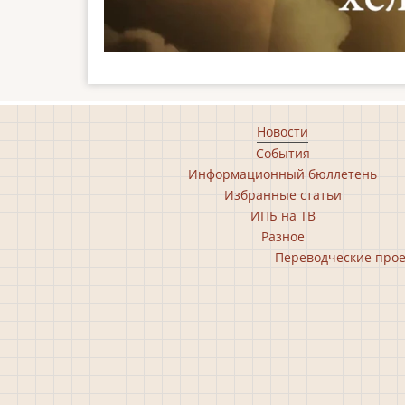
Footer
Новости
События
main
Информационный бюллетень
menu
Избранные статьи
ИПБ на ТВ
Разное
Footer
Переводческие про
second
menu