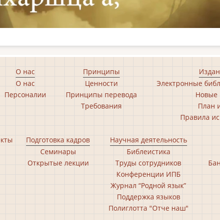
О нас
Принципы
Издан
О нас
Ценности
Электронные библ
Персоналии
Принципы перевода
Новые 
Требования
План 
Правила ис
екты
Подготовка кадров
Научная деятельность
Семинары
Библеистика
Открытые лекции
Труды сотрудников
Бан
Конференции ИПБ
Журнал “Родной язык”
Поддержка языков
Полиглотта "Отче наш"