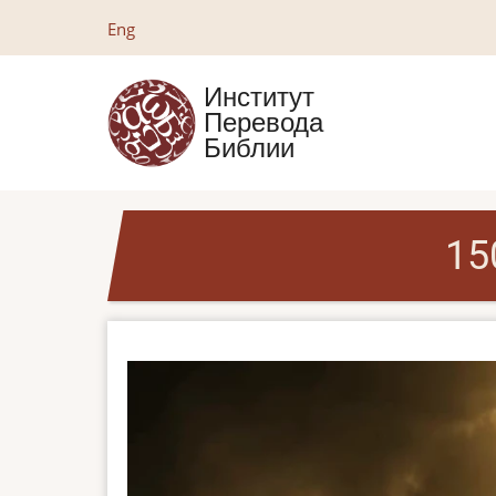
Перейти
Eng
к
основному
Институт
содержанию
Перевода
Библии
15