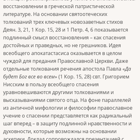
восстановлении в греческой патристической
литературе. На основании святоотеческих
толкований трех ключевых новозаветных стихов
Деян. 3, 21, 1 Кор. 15, 28 и 1 Петр. 4, 6 показывается
подлинный смысл восстановления – как спасения
достойных и праведных, но не грешников. Идея
всеобщего апокатастасиса оказывается в целом
чуждой для предания Православной Церкви. Даже
отдельные толкования речения апостола Павла «
Да
будет Бог все во всем
»
(1 Кор. 15, 28) свт. Григорием
Нисским в пользу всеобщего спасения
уравновешиваются другими толкованиями и
высказываниями святого отца. На фоне параллелей
из античной мифологии и философии православное
учение о спасении представляется как радикальный
шаг вперед – в защиту подлинной нравственности и
духовности, которые возможны на основании
аскетики. Доклад сопровождался презентацией с