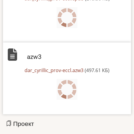
azw3
File
dar_cyrillic_prov-eccl.azw3
(497.61 КБ)
Проект