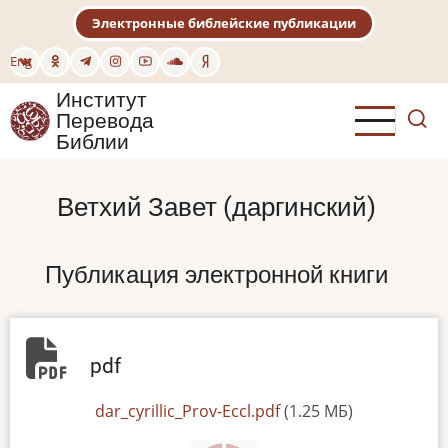
Перейти
Электронные библейские публикации
к
основному
Eng
содержанию
Институт
Перевода
Библии
Ветхий Завет (даргинский)
Публикация электронной книги
pdf
File
dar_cyrillic_Prov-Eccl.pdf
(1.25 МБ)