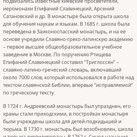
подвизались известные киевские просветители,
иеромонахи Епифаний Славинецкий, Арсений
Сатановский и др. В монастыре была открыта школа
для обучения наукам и языкам. В 1685 г. школа была
переведена в Заиконоспасский монастырь, и на ее
основе учредили Славяно-греко-латинскую академию
– первое высшее общеобразовательное учебное
заведение в Москве. По поручению Ртищева
Епифаний Славинецкий составил “Триглоссен” –
славяно-латино-греческий словарь, включавший
около 7000 слов, который использовался в работе над
текстом славянской Библии, впервые “исправляемой”
по греческому тексту.
В 1724 г. Андреевский монастырь был упразднен, его
храмы стали приходскими, в постройках монастыря
были учреждены школа для детей-подкидышей и
тюрьма. В 1730 г. монастырь был возобновлен, школа
и тюрьма ликвидированы. В 1762 г. Синод назначил