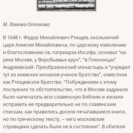
М. Ломова-Оппокова
В 1648 г. Федор Михайлович Ртищев, окольничий
царя Алексея Михайловича, по царскому изволению
и благословению св. патриарха Иосифа, основал “на
реке Москве, у Воробьевых круч”, “в Пленницах”
Андреевский- Преображенский монастырь и “учредил
тут из киевских монахов ученое братство”, известное
как Ртищевское братство. “Побуждением к этому
послужило то обстоятельство, что в Москве задумали
было напечатать всю славянскую Библию и желали
исправить ее предварительно не по славянским
спискам, как правились доселе печатавшиеся книги,
но по греческому тексту, – чего московские
справщики сделать были не в состоянии”. В обители