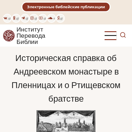
Перейти
Электронные библейские публикации
к
основному
содержанию
Институт
Перевода
Библии
Историческая справка об
Андреевском монастыре в
Пленницах и о Ртищевском
братстве