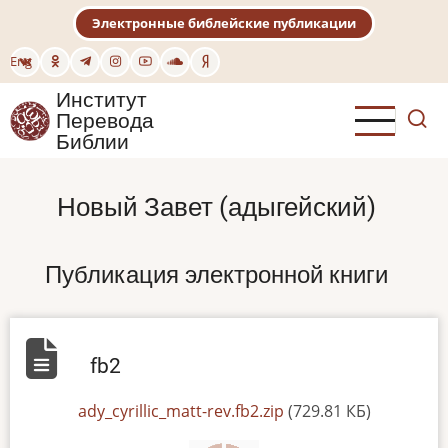
Перейти
Электронные библейские публикации
к
основному
Eng
содержанию
Институт
Перевода
Библии
Новый Завет (адыгейский)
Публикация электронной книги
fb2
File
ady_cyrillic_matt-rev.fb2.zip
(729.81 КБ)