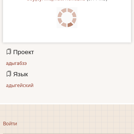
Проект
адыгaбзэ
Язык
адыгейский
Меню
Войти
учётной