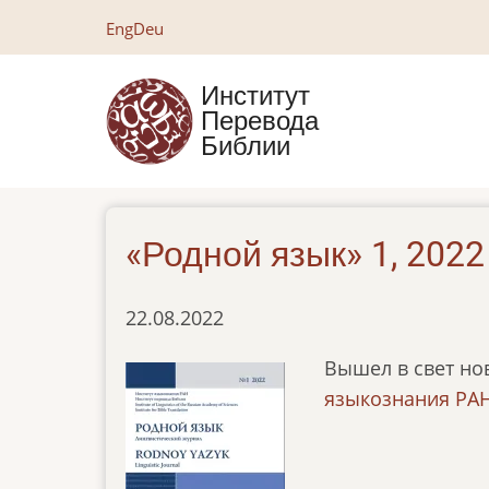
Перейти
Eng
Deu
к
основному
Институт
содержанию
Перевода
Библии
«Родной язык» 1, 2022
22.08.2022
Вышел в свет но
языкознания РА