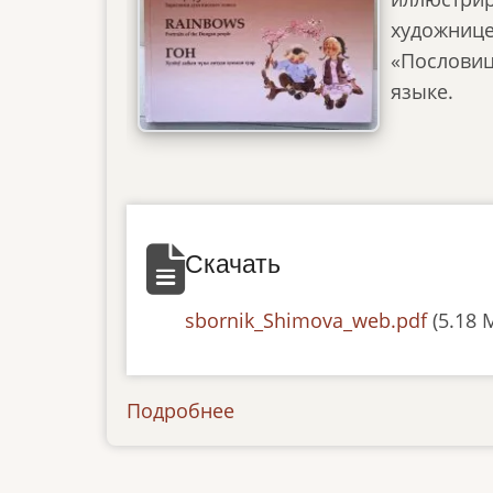
художнице
«Пословиц
языке.
Скачать
Документ
sbornik_Shimova_web.pdf
(5.18 
Подробнее
о
news-
15042022