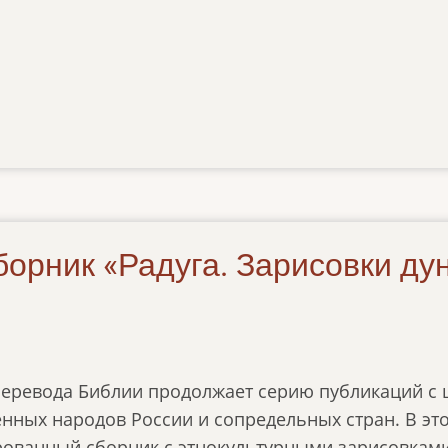
рник «Радуга. Зарисовки дун
перевода Библии продолжает серию публикаций с 
нных народов России и сопредельных стран. В эт
ованный сборник с этнокультурными зарисовками