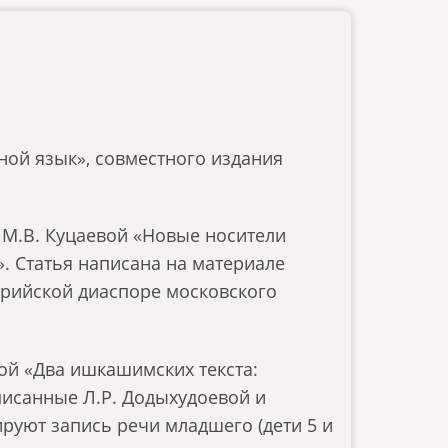
ной язык», совместного издания
я М.В. Куцаевой «Новые носители
». Статья написана на материале
ийской диаспоре московского
вой «Два ишкашимских текста:
писанные Л.Р. Додыхудоевой и
руют запись речи младшего (дети 5 и