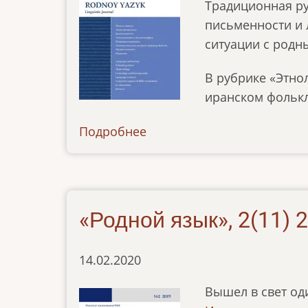
Традиционная ру
письменности и 
ситуации с родн
В рубрике «Этно
иранском фолькло
Подробнее
о
news-
07072020
«Родной язык», 2(11) 
14.02.2020
Вышел в свет од