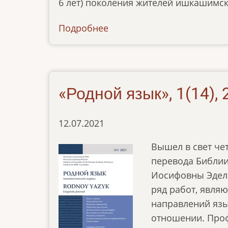
6 лет) поколения жителей ишкашимс
Подробнее
о
news-
17022022
«Родной язык», 1(14), 
12.07.2021
Вышел в свет че
перевода Библии
Иосифовны Эдел
ряд работ, явля
направлений яз
отношении. Проф