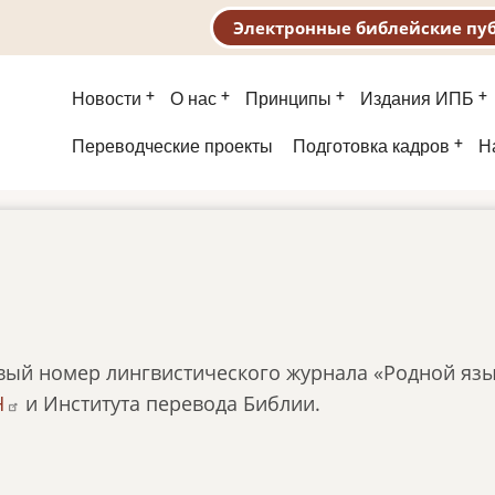
Электронные библейские пу
Основная
Новости
О нас
Принципы
Издания ИПБ
навигация
Второе
Переводческие проекты
Подготовка кадров
Н
меню
вый номер лингвистического журнала «Родной язы
Н
и Института перевода Библии.