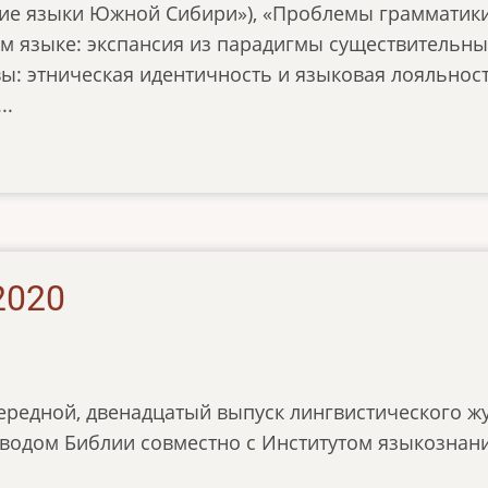
кие языки Южной Сибири»), «Проблемы грамматики»
м языке: экспансия из парадигмы существительных
: этническая идентичность и языковая лояльность
..
2020
ередной, двенадцатый выпуск лингвистического ж
водом Библии совместно с Институтом языкознан