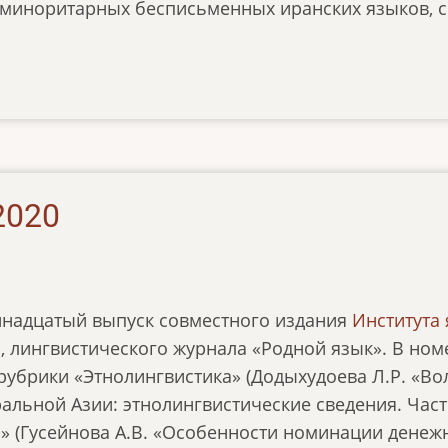
миноритарных бесписьменных иранских языков, с
2020
инадцатый выпуск совместного издания
Института
, лингвистического журнала «Родной язык». В но
убрики «Этнолингвистика» (Додыхудоева Л.Р. «В
альной Азии: этнолингвистические сведения. Часть
» (Гусейнова А.В. «Особенности номинации денеж