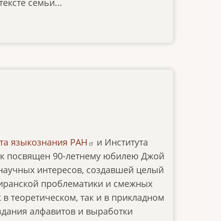
ексте семьи...
та языкознания РАН
и Института
ск посвящен 90-летнему юбилею Джой
аучных интересов, создавшей целый
иранской проблематики и смежных
в теоретическом, так и в прикладном
здания алфавитов и выработки