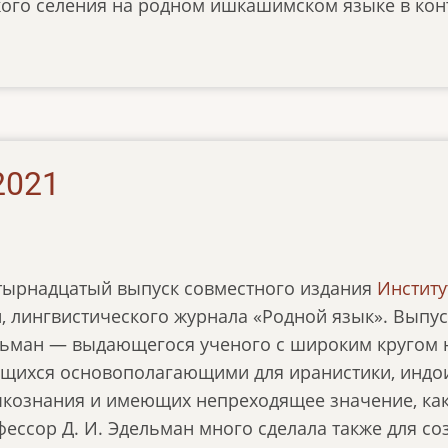
кого селения на родном ишкашимском языке в конт
2021
тырнадцатый выпуск совместного издания
Институ
, лингвистического журнала «Родной язык». Выпу
ьман — выдающегося ученого с широким кругом н
ющихся основополагающими для иранистики, индо
ыкознания и имеющих непреходящее значение, как 
ессор Д. И. Эдельман много сделала также для со