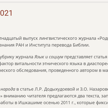
2021
тнадцатый выпуск лингвистического журнала «Род
знания РАН и Института перевода Библии.
убрику журнала
Язык и социум
представляет стать
 фактор витальности этнического языка в диаспоре
еского обследования, проведенного автором в мар
 народа
в статье Л.Р. Додыхудоевой и З.О. Назаро
̆» вниманию читателя предлагаются два текста, за
работы в Ишкашиме осенью 2011 г., которые фикси