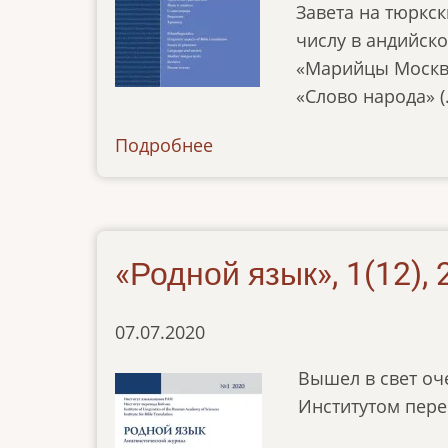
Завета на тюркс
числу в андийско
«Марийцы Москвы
«Слово народа» (.
Подробнее
о
news-
010220
«Родной язык», 1(12), 
07.07.2020
Вышел в свет оч
Институтом пере