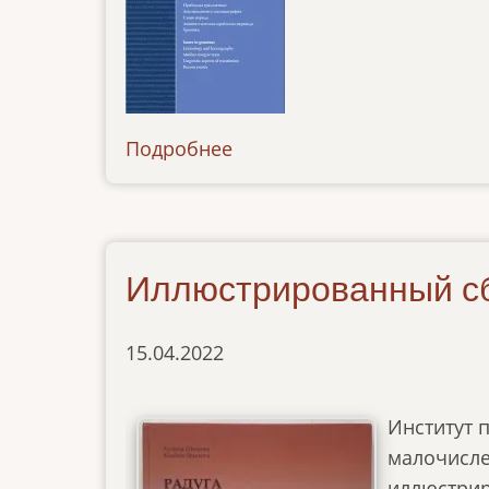
Подробнее
о
news-
22082022
Иллюстрированный сбо
15.04.2022
Институт 
малочисле
иллюстрир