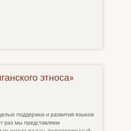
ганского этноса»
целью поддержки и развития языков
от раз мы представляем
 из жизни дунган, подготовленный