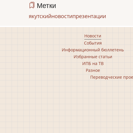
Метки
якутский
новости
презентации
Footer
Новости
События
main
Информационный бюллетень
menu
Избранные статьи
ИПБ на ТВ
Разное
Footer
Переводческие про
second
menu