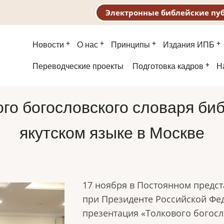
Электронные библейские пу
Основная
Новости
О нас
Принципы
Издания ИПБ
навигация
Второе
Переводческие проекты
Подготовка кадров
Н
меню
го богословского словаря би
якутском языке в Москве
17 ноября в Постоянном предста
при Президенте Российской Фе
презентация «Толкового богосл