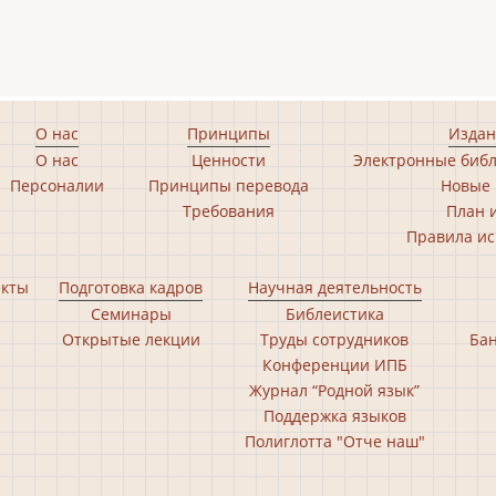
О нас
Принципы
Издан
О нас
Ценности
Электронные библ
Персоналии
Принципы перевода
Новые 
Требования
План 
Правила ис
екты
Подготовка кадров
Научная деятельность
Семинары
Библеистика
Открытые лекции
Труды сотрудников
Бан
Конференции ИПБ
Журнал “Родной язык”
Поддержка языков
Полиглотта "Отче наш"