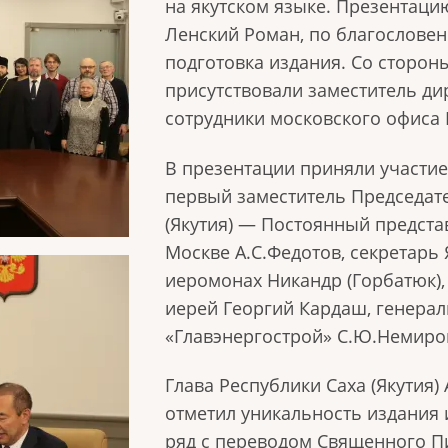
на якутском языке. Презентаци
Ленский Роман, по благословен
подготовка издания. Со сторон
присутствовали заместитель ди
сотрудники московского офиса
В презентации приняли участие
первый заместитель Председате
(Якутия) — Постоянный предста
Москве А.С.Федотов, секретарь
иеромонах Никандр (Горбатюк)
иерей Георгий Кардаш, генера
«Главэнергострой» С.Ю.Немиро
Глава Республики Саха (Якутия)
отметил уникальность издания 
ряд с переводом Священного Пи