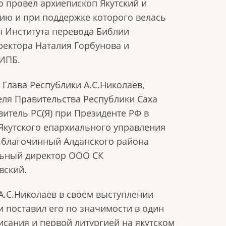
ю провел архиепископ Якутский и
ию и при поддержке которого велась
ы Института перевода Библии
ректора Наталия Горбунова и
 ИПБ.
 Глава Республики А.С.Николаев,
ля Правительства Республики Саха
витель РС(Я) при Президенте РФ в
 Якутского епархиального управления
, благочинный Алданского района
льный директор ООО СК
вский.
 А.С.Николаев в своем выступлении
и поставил его по значимости в один
сания и первой литургией на якутском