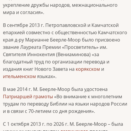
укрепление дружбы народов, межнационального
мира и согласия».
В сентябре 2013 г. Петропавловской и Камчатской
епархией совместно с общественностью Камчатского
края д-ру Марианне Беерле-Моор было присвоено
звание Лауреата Премии «Просветитель» им.
Святителя Иннокентия (Вениаминова) «за
благодатный труд по организации перевода и
издания книг Нового Завета на
корякском
и
ительменском
языках».
В мае 2014 г. М. Беерле-Моор была удостоена
Патриаршей грамоты
«Во внимание к многолетним
трудам по переводу Библии на языки народов России
и в связи с 70-летием со дня рождения».
С 1 октября 2013 г. по 2026 г. М. Беерле-Моор – была