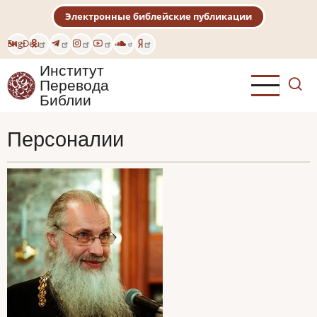
Перейти
Электронные библейские публикации
к
основному
Eng
Deu
содержанию
Институт
Перевода
Библии
Персоналии