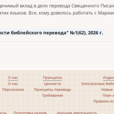
ценимый вклад в дело перевода Священного Писан
этих языков. Все, кому довелось работать с Мари
и библейского перевода" №1(62), 2026 г.
О нас
Принципы
Издан
О нас
Ценности
Электронные библ
Персоналии
Принципы перевода
Новые 
Требования
План 
Правила ис
екты
Подготовка кадров
Научная деятельность