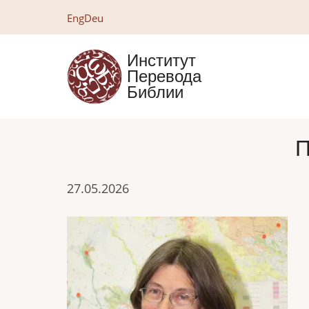
Перейти
Eng
Deu
к
основному
Институт
содержанию
Перевода
Библии
П
27.05.2026