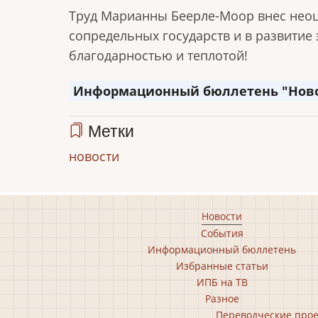
Труд Марианны Беерле-Моор
внес нео
сопредельных государств и в развитие 
благодарностью и теплотой!
Информационный бюллетень "Новост
Метки
новости
Footer
Новости
События
main
Информационный бюллетень
menu
Избранные статьи
ИПБ на ТВ
Разное
Footer
Переводческие про