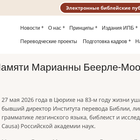
Электронные библейские пу
Основная
Новости
О нас
Принципы
Издания ИПБ
навигация
Второе
Переводческие проекты
Подготовка кадров
Н
меню
амяти Марианны Беерле-Мо
27 мая 2026 года в Цюрихе на 83-м году жизни 
бывший директор Института перевода Библии, лин
грамматике лезгинского языка, библеист и исслед
Causa) Российской академии наук.