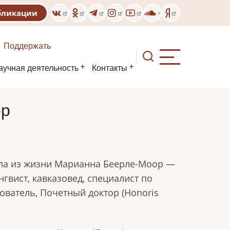
бликации
Поддержать
аучная деятельность
Контакты
ор
ушла из жизни Марианна Беерле-Моор —
гвист, кавказовед, специалист по
ователь, Почетный доктор (Honoris