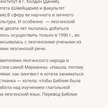
нститут в г. Колдин (Дания),
тета (Швейцария) и факультет
ия).
В сферу ее научного и личного
ультура. И особенно
— лезгинский
ие десяти лет пыталась добиться
лось осуществить только в 1990 г., во
писывалась с лезгинскими учеными из
сями лезгинской речи.
тавителями лезгинского народа и
о слов самой Марианны: «Нашла, потому
иями: как лингвист я хотела заниматься
истианка — хотела, чтобы Библия была
работа над изучением глагольной
на лезгинский язык. Перевод Библии