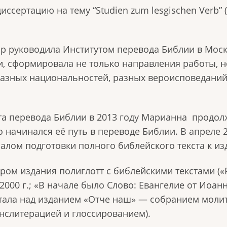
иссертацию на тему “
Studien zum lesgischen Verb
”
ор руководила Институтом перевода Библии в Мос
и, сформировала не только направления работы, 
азных национальностей, разных вероисповеданий,
та перевода Библии в 2013 году Марианна
продолж
то начинался её путь в переводе Библии. В апреле
алом подготовки полного библейского текста к и
м издания полиглотт с библейскими текстами («Р
2000 г.; «В начале было Слово: Евангелие от Иоанна 
отала над изданием «Отче наш»
—
собранием молит
нслитерацией и глоссированием).