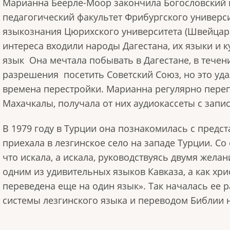
Марианна Беерле-Моор закончила
Богословский и
педагогический факультет Фрибургского универси
языкознания Цюрихского университета (Швейцар
интереса входили народы Дагестана, их языки и к
язык
Она мечтала побывать в Дагестане, в течен
разрешения
посетить Советский Союз, но это уда
времена перестройки. Марианна регулярно пере
Махачкалы, получала от них аудиокассеты с запи
В 1979 году в Турции она познакомилась с предс
приехала в лезгинское село на западе Турции. С
что искала, а искала, руководствуясь двумя желан
одним из удивительных языков Кавказа, а как хр
переведена еще на один язык». Так началась ее 
системы лезгинского языка и переводом Библии 