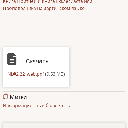
Книга Притчей и Книга Екклесиаста или
Проповедника на даргинском языке
Скачать
Документ
NL#2'22_web.pdf
(9.53 МБ)
Метки
Информационный бюллетень